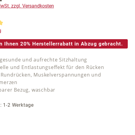
 MwSt. zzgl. Versandkosten
tliche Bewertung von 5 von 5 Sternen
g
n Ihnen 20% Herstellerrabatt in Abzug gebracht.
 gesunde und aufrechte Sitzhaltung
welle und Entlastungseffekt für den Rücken
i Rundrücken, Muskelverspannungen und
merzen
arer Bezug, waschbar
t: 1-2 Werktage