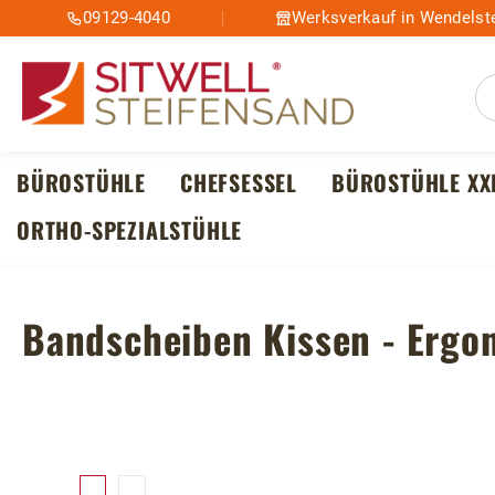
09129-4040
Werksverkauf in Wendelste
m Hauptinhalt springen
Zur Suche springen
Zur Hauptnavigation springen
BÜROSTÜHLE
CHEFSESSEL
BÜROSTÜHLE XX
ORTHO-SPEZIALSTÜHLE
Bandscheiben Kissen - Ergo
Bildergalerie überspringen