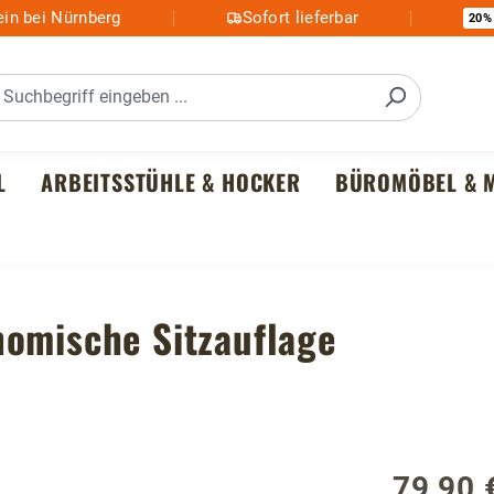
in bei Nürnberg
Sofort lieferbar
20%
L
ARBEITSSTÜHLE & HOCKER
BÜROMÖBEL & M
nomische Sitzauflage
79,90 
Regulärer P