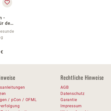
n -
ür den
 gesunde
ng
r Preis:
 €
inweise
Rechtliche Hinweise
sanleitungen
AGB
tzen
Datenschutz
gen / pCon / OFML
Garantie
erfolgung
Impressum