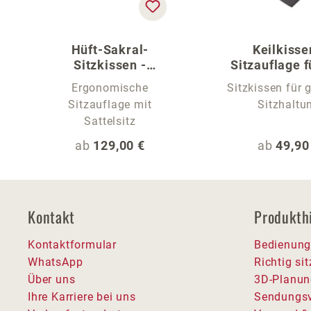
Hüft-Sakral-
Keilkisse
Sitzkissen -
Sitzauflage f
Sitzauflage für Stühle
Stuhl
Ergonomische
Sitzkissen für
Sitzauflage mit
Sitzhaltu
Sattelsitz
Regulärer Preis:
Reguläre
ab
129,00 €
ab
49,90
Kontakt
Produkth
Kontaktformular
Bedienung
WhatsApp
Richtig si
Über uns
3D-Planun
Ihre Karriere bei uns
Sendungsv