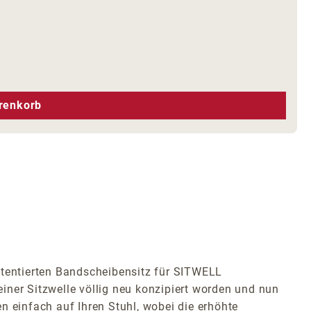
hen um die Anzahl zu erhöhen oder zu r
renkorb
atentierten Bandscheibensitz für SITWELL
iner Sitzwelle völlig neu konzipiert worden und nun
en einfach auf Ihren Stuhl, wobei die erhöhte