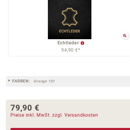
Echtleder
94,90 €*
FARBEN:
Orange 101
79,90 €
Regulärer Preis:
Preise inkl. MwSt. zzgl. Versandkosten