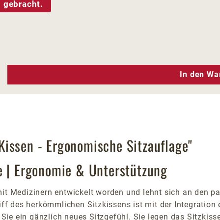
 gebracht.
n Wert ein oder benutze die Schaltfläc
In den Wa
issen - Ergonomische Sitzauflage"
e | Ergonomie & Unterstützung
mit Medizinern entwickelt worden und lehnt sich an den p
 des herkömmlichen Sitzkissens ist mit der Integration e
n Sie ein gänzlich neues Sitzgefühl. Sie legen das Sitzkiss