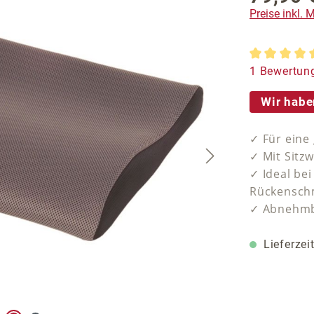
Preise inkl.
Durchschnit
1 Bewertun
Wir habe
✓ Für eine
✓ Mit Sitz
✓ Ideal be
Rückensch
✓ Abnehmb
Lieferzei