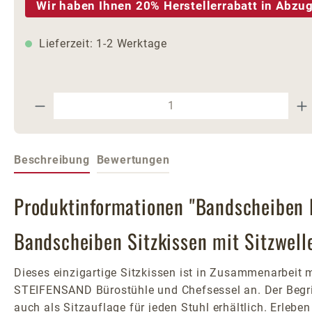
Wir haben Ihnen 20% Herstellerrabatt in Abzug
Lieferzeit: 1-2 Werktage
Produkt Anzahl: Gib den gewünschte
Beschreibung
Bewertungen
Produktinformationen "Bandscheiben K
Bandscheiben Sitzkissen mit Sitzwell
Dieses einzigartige Sitzkissen ist in Zusammenarbeit 
STEIFENSAND Bürostühle und Chefsessel an. Der Begriff
auch als Sitzauflage für jeden Stuhl erhältlich. Erlebe