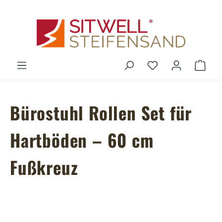
Zum Hauptinhalt springen
Du hast 0 Produ
Ware
Bürostuhl Rollen Set für
Hartböden – 60 cm
Fußkreuz