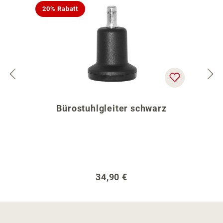
20% Rabatt
Bürostuhlgleiter schwarz
Regulärer Preis:
34,90 €