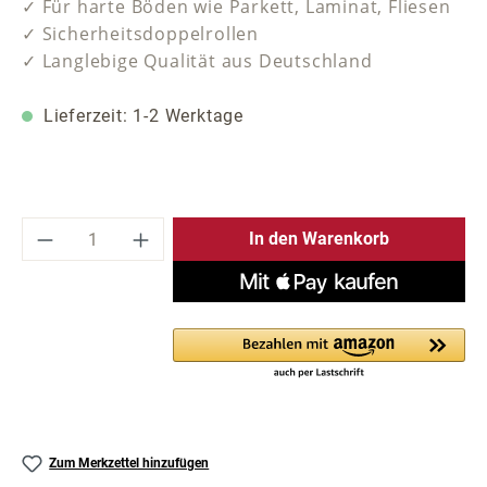
✓ Für harte Böden wie Parkett, Laminat, Fliesen
✓ Sicherheitsdoppelrollen
✓ Langlebige Qualität aus Deutschland
Lieferzeit: 1-2 Werktage
Produkt Anzahl: Gib den gewünschten Wer
In den Warenkorb
Zum Merkzettel hinzufügen