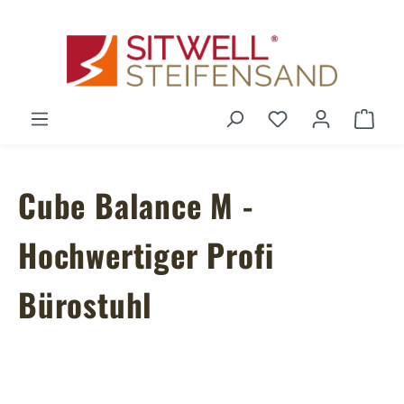
Zum Hauptinhalt springen
Du hast 0 Produ
Ware
Cube Balance M -
Hochwertiger Profi
Bürostuhl