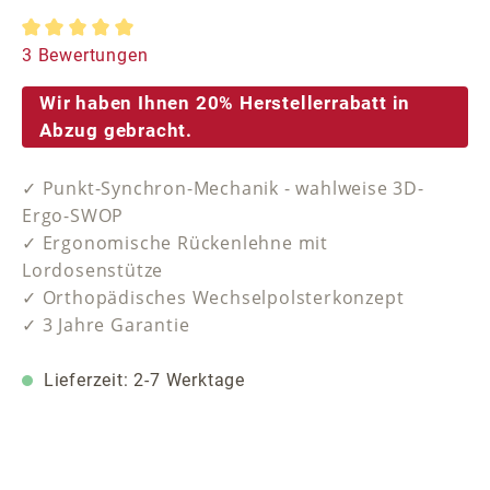
Durchschnittliche Bewertung von 5 von 5 Sternen
3 Bewertungen
Wir haben Ihnen 20% Herstellerrabatt in
Abzug gebracht.
✓ Punkt-Synchron-Mechanik - wahlweise 3D-
Ergo-SWOP
✓ Ergonomische Rückenlehne mit
Lordosenstütze
✓ Orthopädisches Wechselpolsterkonzept
✓ 3 Jahre Garantie
Lieferzeit: 2-7 Werktage