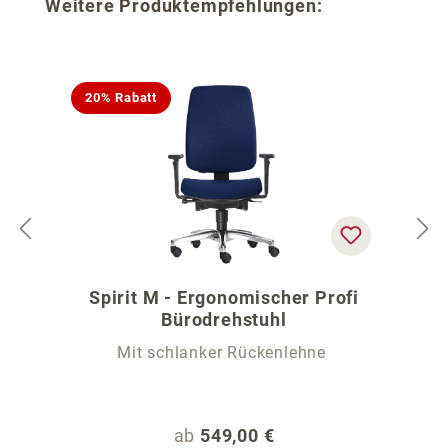
Produktgalerie überspringen
Weitere Produktempfehlungen:
20% Rabatt
Spirit M - Ergonomischer Profi
Bürodrehstuhl
Mit schlanker Rückenlehne
Regulärer Preis:
ab
549,00 €