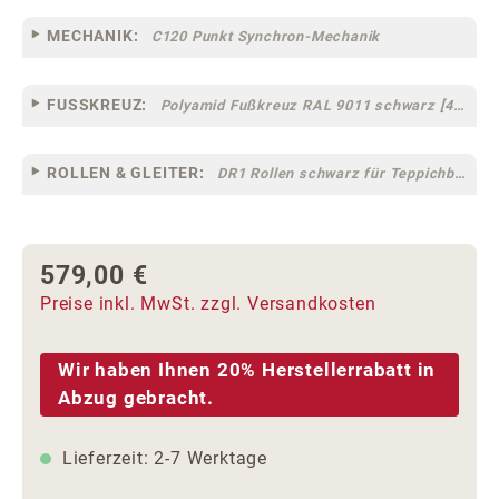
MECHANIK:
C120 Punkt Synchron-Mechanik
FUSSKREUZ:
Polyamid Fußkreuz RAL 9011 schwarz [44]
ROLLEN & GLEITER:
DR1 Rollen schwarz für Teppichböden [10]
579,00 €
Regulärer Preis:
Preise inkl. MwSt. zzgl. Versandkosten
Wir haben Ihnen 20% Herstellerrabatt in
Abzug gebracht.
Lieferzeit: 2-7 Werktage