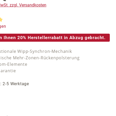
 MwSt. zzgl. Versandkosten
tliche Bewertung von 5 von 5 Sternen
gen
n Ihnen 20% Herstellerrabatt in Abzug gebracht.
ktionale Wipp-Synchron-Mechanik
ische Mehr-Zonen-Rückenpolsterung
rom-Elemente
Garantie
t: 2-5 Werktage