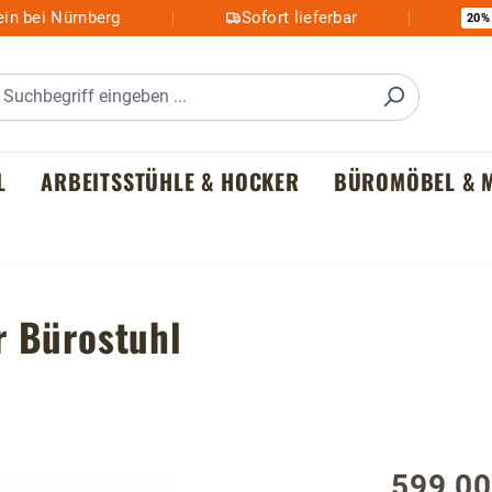
in bei Nürnberg
Sofort lieferbar
20%
L
ARBEITSSTÜHLE & HOCKER
BÜROMÖBEL & M
r Bürostuhl
599,00
Regulärer P