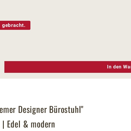
 gebracht.
n Wert ein oder benutze die Schaltfläc
In den Wa
emer Designer Bürostuhl"
 | Edel & modern