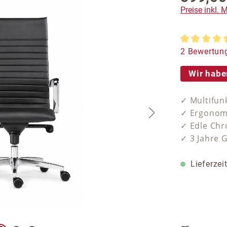
Preise inkl.
Durchschnit
2 Bewertun
Wir habe
✓ Multifun
✓ Ergonom
✓ Edle Ch
✓ 3 Jahre 
Lieferzei