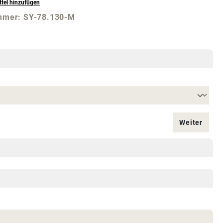
tel hinzufügen
mmer:
SY-78.130-M
Weiter