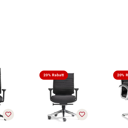
20% Rabatt
20% R