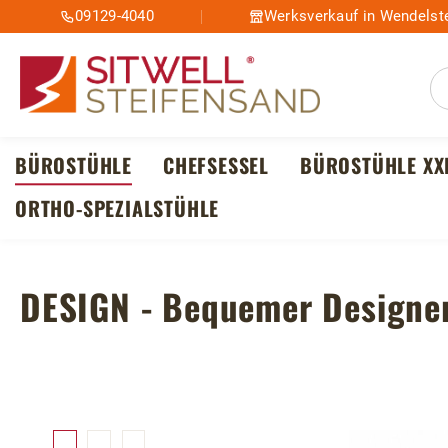
09129-4040
Werksverkauf in Wendelste
m Hauptinhalt springen
Zur Suche springen
Zur Hauptnavigation springen
BÜROSTÜHLE
CHEFSESSEL
BÜROSTÜHLE XX
ORTHO-SPEZIALSTÜHLE
DESIGN - Bequemer Designe
Bildergalerie überspringen