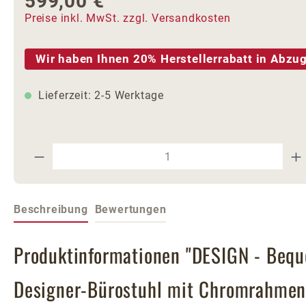
599,00 €
Regulärer Preis:
Preise inkl. MwSt. zzgl. Versandkosten
Wir haben Ihnen 20% Herstellerrabatt in Abzug
Lieferzeit: 2-5 Werktage
Produkt Anzahl: Gib den gewünschte
Beschreibung
Bewertungen
Produktinformationen "DESIGN - Bequ
Designer-Bürostuhl mit Chromrahmen