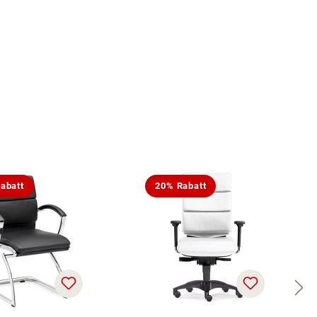
abatt
20% Rabatt