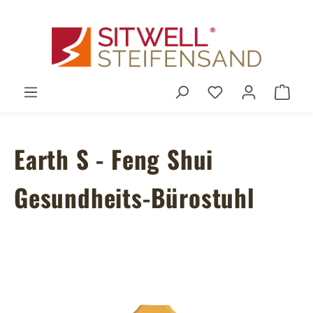
Zum Hauptinhalt springen
Du hast 0 Produ
Ware
Earth S - Feng Shui
Gesundheits-Bürostuhl
Bildergalerie überspringen