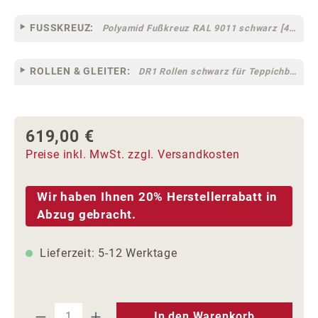
FUSSKREUZ:
Polyamid Fußkreuz RAL 9011 schwarz [44]
ROLLEN & GLEITER:
DR1 Rollen schwarz für Teppichböden [10]
619,00 €
Regulärer Preis:
Preise inkl. MwSt. zzgl. Versandkosten
Wir haben Ihnen 20% Herstellerrabatt in
Abzug gebracht.
Lieferzeit: 5-12 Werktage
Produkt Anzahl: Gib den gewünschten We
In den Warenkorb