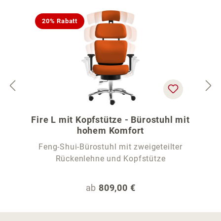
20% Rabatt
Fire L mit Kopfstütze - Bürostuhl mit
hohem Komfort
Feng-Shui-Bürostuhl mit zweigeteilter
Rückenlehne und Kopfstütze
Regulärer Preis:
ab
809,00 €