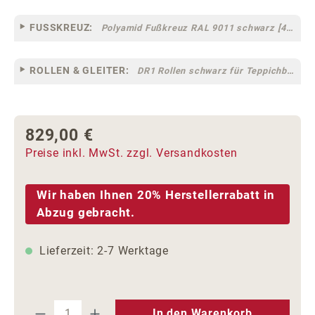
FUSSKREUZ:
Polyamid Fußkreuz RAL 9011 schwarz [44]
ROLLEN & GLEITER:
DR1 Rollen schwarz für Teppichböden [10]
829,00 €
Regulärer Preis:
Preise inkl. MwSt. zzgl. Versandkosten
Wir haben Ihnen 20% Herstellerrabatt in
Abzug gebracht.
Lieferzeit: 2-7 Werktage
Produkt Anzahl: Gib den gewünschten We
In den Warenkorb