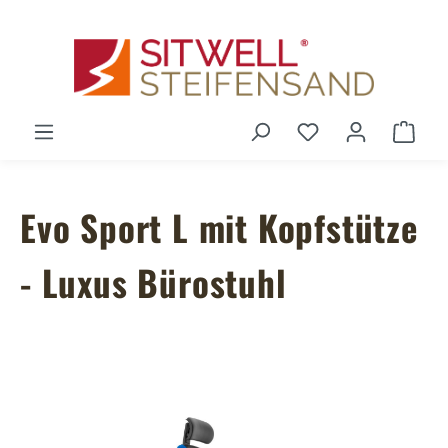
Zum Hauptinhalt springen
Du hast 0 Produ
Ware
Evo Sport L mit Kopfstütze
- Luxus Bürostuhl
Bildergalerie überspringen