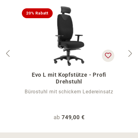
20% Rabatt
Evo L mit Kopfstütze - Profi
Drehstuhl
Bürostuhl mit schickem Ledereinsatz
Regulärer Preis:
ab
749,00 €