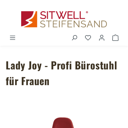
Zum Hauptinhalt springen
Du hast 0 Produ
Ware
Lady Joy - Profi Bürostuhl
für Frauen
Bildergalerie überspringen