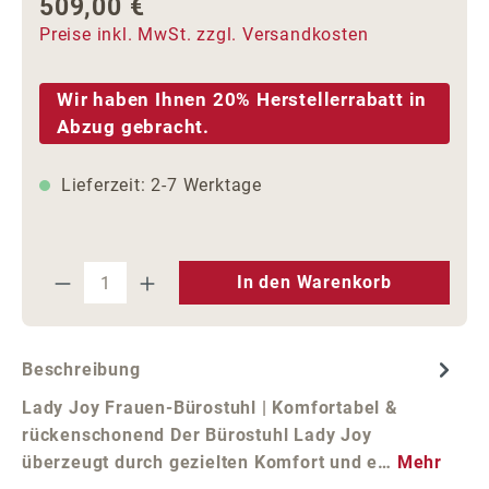
509,00 €
Regulärer Preis:
Preise inkl. MwSt. zzgl. Versandkosten
Wir haben Ihnen 20% Herstellerrabatt in
Abzug gebracht.
Lieferzeit: 2-7 Werktage
Produkt Anzahl: Gib den gewünschten We
In den Warenkorb
Beschreibung
Lady Joy Frauen-Bürostuhl | Komfortabel &
rückenschonend Der Bürostuhl Lady Joy
überzeugt durch gezielten Komfort und e…
Mehr