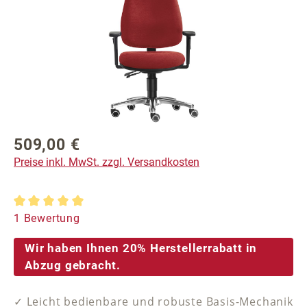
509,00 €
Regulärer Preis:
Preise inkl. MwSt. zzgl. Versandkosten
Durchschnittliche Bewertung von 5 von 5 Sternen
1 Bewertung
Wir haben Ihnen 20% Herstellerrabatt in
Abzug gebracht.
✓ Leicht bedienbare und robuste Basis-Mechanik