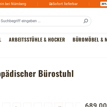
in bei Nürnberg
Sofort lieferbar
20%
L
ARBEITSSTÜHLE & HOCKER
BÜROMÖBEL & M
opädischer Bürostuhl
689,00
Regulärer P