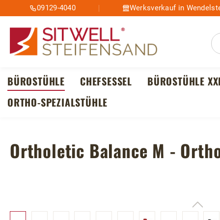
09129-4040
Werksverkauf in Wendelste
m Hauptinhalt springen
Zur Suche springen
Zur Hauptnavigation springen
BÜROSTÜHLE
CHEFSESSEL
BÜROSTÜHLE XX
ORTHO-SPEZIALSTÜHLE
Ortholetic Balance M - Orth
Bildergalerie überspringen