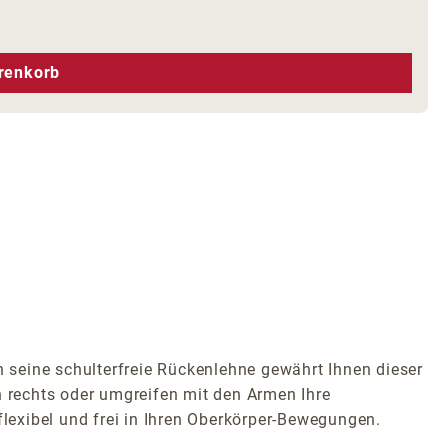
hen um die Anzahl zu erhöhen oder zu r
renkorb
seine schulterfreie Rückenlehne gewährt Ihnen dieser
h rechts oder umgreifen mit den Armen Ihre
flexibel und frei in Ihren Oberkörper-Bewegungen.