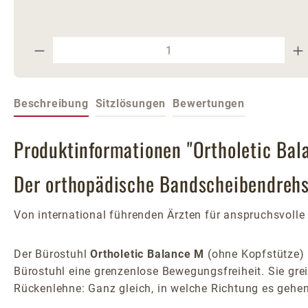
Produkt Anzahl: Gib den gewünschte
Beschreibung
Sitzlösungen
Bewertungen
Produktinformationen "Ortholetic Bal
Der orthopädische Bandscheibendrehst
Von international führenden Ärzten für anspruchsvolle 
Der Bürostuhl
Ortholetic Balance M
(ohne Kopfstütze) 
Bürostuhl eine grenzenlose Bewegungsfreiheit. Sie gre
Rückenlehne: Ganz gleich, in welche Richtung es gehen 