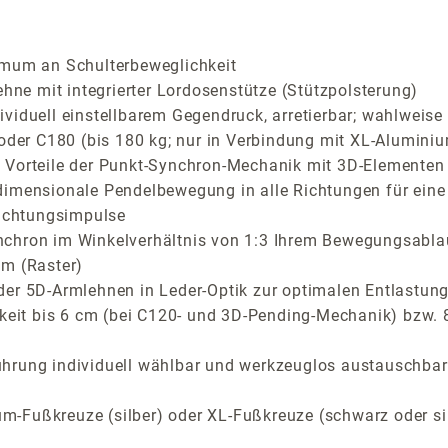
imum an Schulterbeweglichkeit
e mit integrierter Lordosenstütze (Stützpolsterung)
iduell einstellbarem Gegendruck, arretierbar; wahlweise C
 oder C180 (bis 180 kg; nur in Verbindung mit XL-Aluminiu
Vorteile der Punkt-Synchron-Mechanik mit 3D-Elementen fü
dimensionale Pendelbewegung in alle Richtungen für eine
richtungsimpulse
nchron im Winkelverhältnis von 1:3 Ihrem Bewegungsabla
cm (Raster)
der 5D-Armlehnen in Leder-Optik zur optimalen Entlastung
rkeit bis 6 cm (bei C120- und 3D-Pending-Mechanik) bzw.
ührung individuell wählbar und werkzeuglos austauschbar
m-Fußkreuze (silber) oder XL-Fußkreuze (schwarz oder si