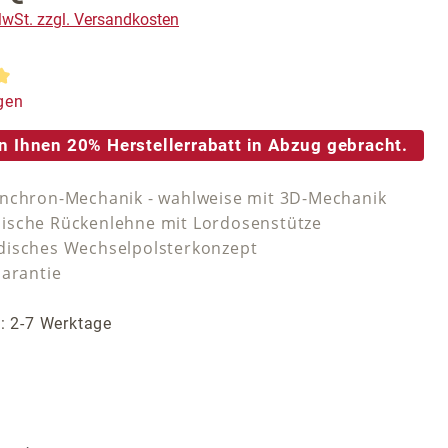
 MwSt. zzgl. Versandkosten
tliche Bewertung von 5 von 5 Sternen
gen
n Ihnen 20% Herstellerrabatt in Abzug gebracht.
nchron-Mechanik - wahlweise mit 3D-Mechanik
sche Rückenlehne mit Lordosenstütze
isches Wechselpolsterkonzept
Garantie
t: 2-7 Werktage