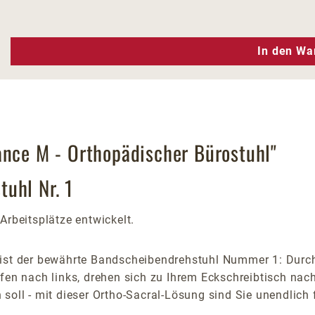
n Wert ein oder benutze die Schaltfläc
In den Wa
ance M - Orthopädischer Bürostuhl"
uhl Nr. 1
Arbeitsplätze entwickelt.
ist der bewährte Bandscheibendrehstuhl Nummer 1: Durch 
ifen nach links, drehen sich zu Ihrem Eckschreibtisch nac
soll - mit dieser Ortho-Sacral-Lösung sind Sie unendlich 