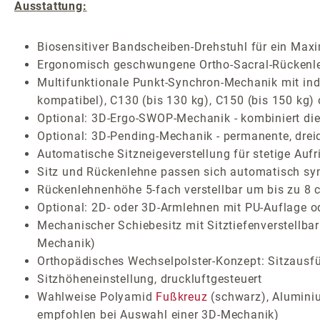
Ausstattung:
Biosensitiver Bandscheiben-Drehstuhl für ein Max
Ergonomisch geschwungene Ortho-Sacral-Rückenlehn
Multifunktionale Punkt-Synchron-Mechanik mit indiv
kompatibel), C130 (bis 130 kg), C150 (bis 150 kg)
Optional: 3D-Ergo-SWOP-Mechanik - kombiniert die 
Optional: 3D-Pending-Mechanik - permanente, drei
Automatische Sitzneigeverstellung für stetige Auf
Sitz und Rückenlehne passen sich automatisch sy
Rückenlehnenhöhe 5-fach verstellbar um bis zu 8 
Optional: 2D- oder 3D-Armlehnen mit PU-Auflage o
Mechanischer Schiebesitz mit Sitztiefenverstellba
Mechanik)
Orthopädisches Wechselpolster-Konzept: Sitzausf
Sitzhöheneinstellung, druckluftgesteuert
Wahlweise Polyamid
Fußkreuz
(schwarz), Aluminiu
empfohlen bei Auswahl einer 3D-Mechanik)