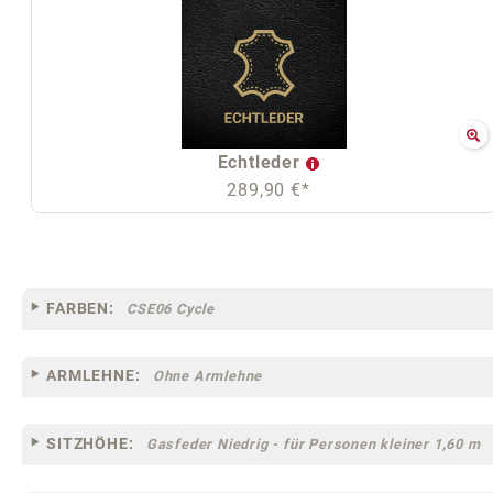
Echtleder
289,90 €*
FARBEN:
CSE06 Cycle
ARMLEHNE:
Ohne Armlehne
SITZHÖHE:
Gasfeder Niedrig - für Personen kleiner 1,60 m